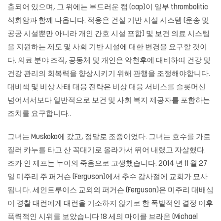
출되어 있으며, 그 위에는 부드러운 캡 (cap)이 일부 thrombolitic
석회암과 함께 나옵니다. 적응은 건설 기반 시설 시스템 (운송 및
공공 시설뿐만 아니라 개인 간호 시설 포함) 및 보건 의료 시스템
을 지원하는 제도 및 사회 기반 시설에 대한 변경을 요구할 것이
다. 의료 분야 조직, 공동체 및 개인은 악천후에 대비하여 건강 및
건강 관리의 회복력을 향상시키기 위해 관행을 조정해야합니다.
대비책 및 비상 사태 대응 전략은 비상 대응 서비스를 슬롯머신
넘어서서보다 일반적으로 보건 및 사회 복지 제공자를 포함하는
조치를 요구합니다..
그녀는 Muskoka에 갔고, 정말로 조증이었다. 그녀는 호수를 가로
질러 카누를 타고 산 꼭대기로 올라가서 뛰어 내렸고 자살했다.
조카 인 제프는 누이의 죽음으로 고생했습니다. 2014 년 11 월 27
일 미주리 주 퍼거슨 (Ferguson)에서 추수 감사절에 교회가 묘사
됩니다. 세인트루이스 교외의 퍼거슨 (Ferguson)은 미주리 대배심
이 경찰 대런에게 대런을 기소하지 않기로 한 폭발적인 결정 이후
폭력적인 시위를 보았습니다 18 세의 마이클 브라운 (Michael