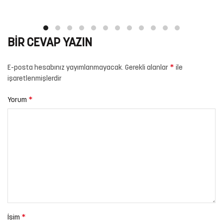
BIR CEVAP YAZIN
*
E-posta hesabınız yayımlanmayacak.
Gerekli alanlar
ile
işaretlenmişlerdir
*
Yorum
*
İsim