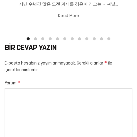
지난 수년간 많은 도전 과제를 겪은이 리그는 내셔널...
Read More
BIR CEVAP YAZIN
*
E-posta hesabınız yayımlanmayacak.
Gerekli alanlar
ile
işaretlenmişlerdir
*
Yorum