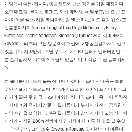
게임에서 일본, 캐나다, 잉글랜드와 친선 경기를 가질 예정이다.
호주 대표팀 : 루이스 홀랜드, 제시 파라히, 닉 말루프, 벤 오 존 포
치, 마이클 웰스, 리암 맥나마라, 팀 앤 스티, 보이드 킬링 워스,
포
항출장마사지
Maurice Longbottom, Lloyd McDermott, Henry
Hutchison, Lachie Anderson, Brandon QuinnGet 세계 럭비 HSBC
Sevens 시리즈의 모든 방문객이 거실에 포항동출장마사지 살고
있습니다. 계약없이 1 개월 무료 스포츠 HD 플러스 엔터테인먼트
를 즐기십시오. iQ4 박스 요금도 없습니다. T 적용. 지금 등록하세
요!
썬 헬리콥터는 통제 불능 상태에 빠졌다. 레스터 시티 축구 클럽
주인은 헬기가 토요일에 여우와 웨스트 햄 사이의 프리미어 리그
경기가 끝난 후 영국 레스터에있는 킹 파워 스타디움 뒤의 주차장
에서 내려와 즉시 사망했다. 헬리콥터가 부서지기 전의 끔찍한 마
지막 순간을 포착했다. 썬은 헬리콥터가 갑자기 제어 불능 상태에
빠지기 시작한 200m 전방에서 경기장에서 이륙 한 것을 볼 수있
다. 억만 장자, 그의 조수 Kaveporn Punpare 및 이전 타이 아름다