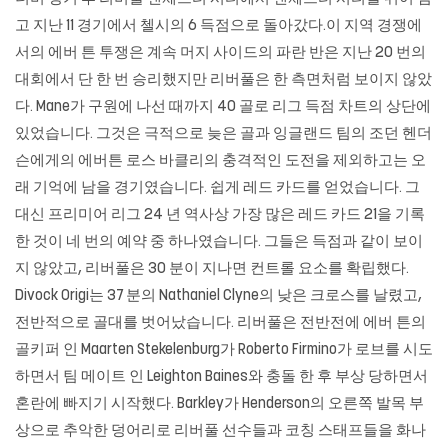
고 지난 11 경기에서 첼시의 6 득점으로 돌아갔다.이 지역 경쟁에
서의 에버 튼 투쟁은 계속 머지 사이드의 파란 반은 지난 20 번의
대회에서 단 한 번 승리했지만 리버풀은 한 측면처럼 보이지 않았
다. Mane가 구원에 나선 때까지 40 골로 리그 득점 차트의 상단에
있었습니다. 그것은 극적으로 늦은 골과 잉글랜드 팀의 조던 헨더
슨에게의 에버튼 로스 바클리의 충격적인 도전을 제외하고는 오
래 기억에 남을 경기였습니다. 쉽게 레드 카드를 얻었습니다. 그
대신 프리미어 리그 24 년 역사상 가장 많은 레드 카드 21을 기록
한 것이 네 번의 예약 중 하나였습니다. 그들은 득점과 같이 보이
지 않았고, 리버풀은 30 분이 지나면 컨트롤 요소를 확립했다.
Divock Origi는 37 분의 Nathaniel Clyne의 낮은 크로스를 날렸고,
전반적으로 골대를 벗어났습니다. 리버풀은 전반전에 에버 튼의
골키퍼 인 Maarten Stekelenburg가 Roberto Firmino가 로브를 시도
하면서 팀 메이트 인 Leighton Baines와 충돌 한 후 부상 당하면서
혼란에 빠지기 시작했다. Barkley가 Henderson의 오른쪽 발목 부
상으로 추악한 덩어리로 리버풀 선수들과 코칭 스태프들을 화나