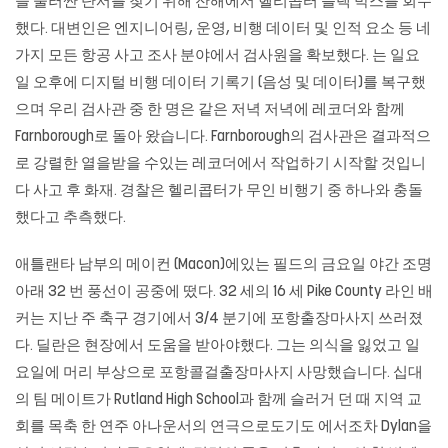
을 둘러싼 단서를 찾기 위해 잔해에서 헬리콥터 블랙 박스를 회수
했다. 대변인은 엔지니어링, 운영, 비행 데이터 및 인적 요소 등 네
가지 모든 항공 사고 조사 분야에서 검사원을 확보했다. 는 일요
일 오후에 디지털 비행 데이터 기록기 (음성 및 데이터)를 복구했
으며 우리 검사관 중 한 명은 같은 저녁 저녁에 레코더와 함께
Farnborough로 돌아 왔습니다. Farnborough의 검사관은 결과적으
로 강렬한 열을받을 수있는 레코더에서 작업하기 시작할 것입니
다 사고 후 화재. 경찰은 헬리콥터가 무인 비행기 중 하나와 충돌
했다고 추측했다.
애틀랜타 남부의 메이컨 (Macon)에있는 필드의 금요일 야간 조명
아래 32 번 풍선이 공중에 떴다. 32 세의 16 세 Pike County 라인 배
커는 지난 주 축구 경기에서 3/4 분기에 포항출장마사지 쓰러졌
다. 딜란은 현장에서 도움을 받아야했다. 그는 의식을 잃었고 일
요일에 머리 부상으로 포항콜걸출장마사지 사망했습니다. 십대
의 팀 메이트가 Rutland High School과 함께 슬러거 던 때 지역 교
회를 목축 한 연주 아나운서의 연극으로도기도 에서조차 Dylan을