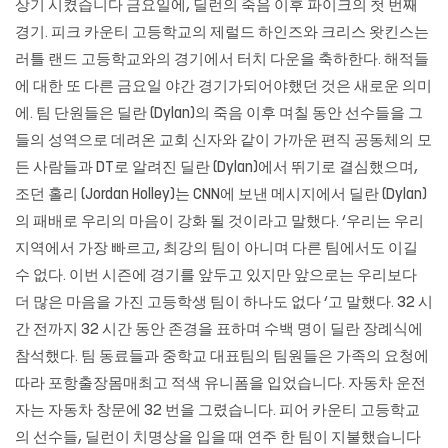
상기 시켰습니다 금요일에, 딜런의 죽음 이후 파이크의 첫 번째
경기. 피크 카운티 고등학교의 제럴드 하인즈와 크리스 왓킨스는
러틀 랜드 고등학교와의 경기에서 터치 다운을 축하한다. 해적들
에 대한 또 다른 금요일 야간 경기가되어야했던 것은 새로운 의미
에. 팀 단원들은 딜란 (Dylan)의 죽음 이후 며칠 동안 선수들을 그
들의 성역으로 데려온 교회 신자와 같이 가까운 편직 공동체의 모
든 사람들과 DT로 알려진 딜란 (Dylan)에서 뛰기로 결심했으며,
조던 홀리 (Jordan Holley)는 CNN에 보낸 메시지에서 딜란 (Dylan)
의 패배로 우리의 마음이 강화 될 것이라고 말했다. ‘우리는 우리
지역에서 가장 빠르고, 최강의 팀이 아니며 다른 팀에서도 이길
수 없다. 이번 시즌에 경기를 앞두고 있지만 앞으로는 우리보다
더 많은 마음을 가진 고등학생 팀이 하나도 없다 ‘고 말했다. 32 시
간 전까지 32 시간 동안 존경을 표하며 수백 명이 딜란 장례식에
참석했다. 팀 동료들과 중학교 대표팀의 팀원들은 가족의 요청에
따라 포항출장몸매최고 적색 유니폼을 입었습니다. 자동차 운전
자는 자동차 창문에 32 번을 그렸습니다. 피어 카운티 고등학교
의 선수들, 딜런이 치명상을 입을 때 연주 한 팀이 지불했습니다