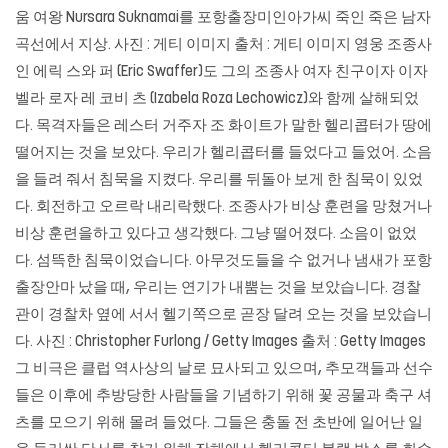
움 여왕 Nursara Suknamai를 포항출장미인아가씨 죽인 죽은 남자
곡선에서 지상. 사진 : 게티 이미지 출처 : 게티 이미지 영웅 조종사
인 에릭 스와 퍼 (Eric Swaffer)도 그의 조종사 여자 친구이자 이자
벨라 로자 레 코비 츠 (Izabela Roza Lechowicz)와 함께 살해되었
다. 목격자들은 레스터 거주자 조 화이트가 말한 헬리콥터가 땅에
떨어지는 것을 보았다. 우리가 헬리콥터를 들었다고 들었어. 소음
을 들려 줘서 침묵을 지켰다. 우리를 뒤돌아 보게 한 침묵이 있었
다. 회전하고 오르락 내리락했다. 조종사가 비상 훈련을 망쳤거나
비상 훈련을하고 있다고 생각했다. 그냥 떨어졌다. 소음이 없었
다. 섬뜩한 침묵이었습니다. 아무것도들을 수 없거나 냄새가
포항
출장안마
났을 때, 우리는 연기가 내뿜는 것을 보았습니다. 경찰
관이 경찰차 옆에 서서 헬기쪽으로 곧장 달려 오는 것을 보았습니
다. 사진 : Christopher Furlong / Getty Images 출처 : Getty Images
그 비극은 클럽 역사상의 날로 묘사되고 있으며, 추모객들과 선수
들은 이후에 추방당한 사람들을 기념하기 위해 꽃 공물과 축구 셔
츠를 모으기 위해 몰려 들었다. 그들은 충돌 전 초반에 일어난 일