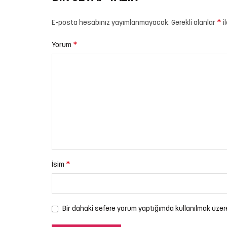
*
E-posta hesabınız yayımlanmayacak.
Gerekli alanlar
i
*
Yorum
*
İsim
Bir dahaki sefere yorum yaptığımda kullanılmak üzer