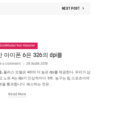
NEXT POST
GoldMaster'dan Haberler
아이폰 6은 326의 dpi를
e a comment
28 Aralık 2018
를, 플러스 모델은 401의 더 높은 dpi를 제공한다. 우리가 삼
Cam New
이고 노트 4는 dpi가 인상적이다. 515.. 농구는 팀 스포츠이며
있습니까? 당신
을 통과합니다. 패스하는 것은...
Read More