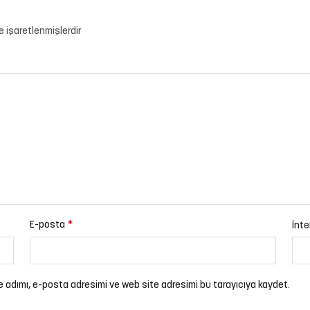
le işaretlenmişlerdir
*
E-posta
İnte
e adımı, e-posta adresimi ve web site adresimi bu tarayıcıya kaydet.