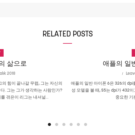
RELATED POSTS
r
의 삶으로
애플의 일반 
alık 2018
Leav
의 힘이 끝나갈 무렵, 그는 자신의
애플의 일반 아이폰 6은 326의 dpi
다. 그는 그가 생각하는 사람인가?
성 모델을 볼 때, S5는 dpi가 432
를 겪은이 리그는 내셔널...
중요한 기본