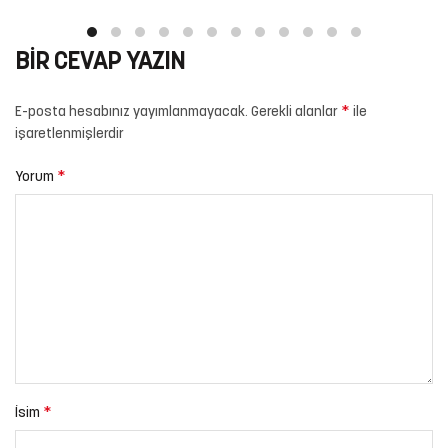
BIR CEVAP YAZIN
*
E-posta hesabınız yayımlanmayacak.
Gerekli alanlar
ile
işaretlenmişlerdir
*
Yorum
*
İsim