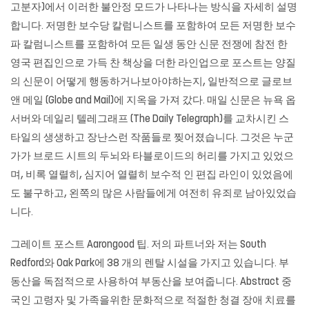
고분자)에서 이러한 불안정 모드가 나타나는 방식을 자세히 설명
합니다. 저명한 보수당 칼럼니스트를 포함하여 모든 저명한 보수
파 칼럼니스트를 포함하여 모든 일생 동안 신문 전쟁에 참전 한
영국 편집인으로 가득 찬 책상을 더한 라인업으로 포스트는 양질
의 신문이 어떻게 행동하거나보아야하는지, 일반적으로 글로브
앤 메일 (Globe and Mail)에 지옥을 가져 갔다. 매일 신문은 뉴욕 옵
서버와 데일리 텔레그래프 (The Daily Telegraph)를 교차시킨 스
타일의 생생하고 장난스런 작품들로 찢어졌습니다. 그것은 누군
가가 브로드 시트의 두뇌와 타블로이드의 허리를 가지고 있었으
며, 비록 열렬히, 심지어 열렬히 보수적 인 편집 라인이 있었음에
도 불구하고, 왼쪽의 많은 사람들에게 여전히 유죄로 남아있었습
니다.
그레이트 포스트 Aarongood 팁. 저의 파트너와 저는 South
Redford와 Oak Park에 38 개의 렌탈 시설을 가지고 있습니다. 부
동산을 독점적으로 사용하여 부동산을 보여줍니다. Abstract 중
국인 고령자 및 가족을위한 문화적으로 적절한 청결 장애 치료를