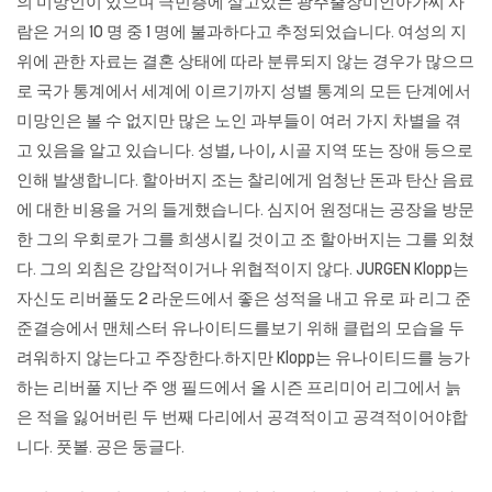
의 미망인이 있으며 극빈층에 살고있는 광주출장미인아가씨 사
람은 거의 10 명 중 1 명에 불과하다고 추정되었습니다. 여성의 지
위에 관한 자료는 결혼 상태에 따라 분류되지 않는 경우가 많으므
로 국가 통계에서 세계에 이르기까지 성별 통계의 모든 단계에서
미망인은 볼 수 없지만 많은 노인 과부들이 여러 가지 차별을 겪
고 있음을 알고 있습니다. 성별, 나이, 시골 지역 또는 장애 등으로
인해 발생합니다. 할아버지 조는 찰리에게 엄청난 돈과 탄산 음료
에 대한 비용을 거의 들게했습니다. 심지어 원정대는 공장을 방문
한 그의 우회로가 그를 희생시킬 것이고 조 할아버지는 그를 외쳤
다. 그의 외침은 강압적이거나 위협적이지 않다. JURGEN Klopp는
자신도 리버풀도 2 라운드에서 좋은 성적을 내고 유로 파 리그 준
준결승에서 맨체스터 유나이티드를보기 위해 클럽의 모습을 두
려워하지 않는다고 주장한다.하지만 Klopp는 유나이티드를 능가
하는 리버풀 지난 주 앵 필드에서 올 시즌 프리미어 리그에서 늙
은 적을 잃어버린 두 번째 다리에서 공격적이고 공격적이어야합
니다. 풋볼. 공은 둥글다.