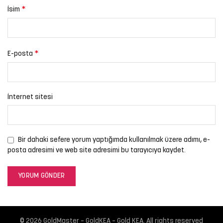
*
İsim
*
E-posta
İnternet sitesi
Bir dahaki sefere yorum yaptığımda kullanılmak üzere adımı, e-
posta adresimi ve web site adresimi bu tarayıcıya kaydet.
© 2026
GoldMaster – GoldKEA – Gold KEA
. All rights reserved