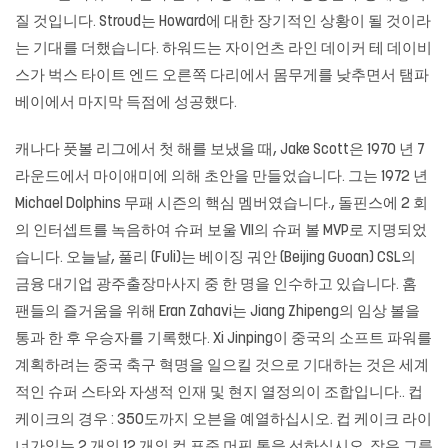
질 것입니다. Stroud는 Howard에 대한 장기적인 상황이 될 것이라
는 기대를 더했습니다. 하워드는 자이언츠 라인 데이커 테 데이비
스가 벅스 타이트 엔드 오른쪽 다리에서 몸무게를 낮추면서 탬파
베이에서 마지막 득점에 성공했다.
캐나다 풋볼 리그에서 첫 해를 보냈을 때, Jake Scott은 1970 년 7
라운드에서 마이애미에 의해 초안을 만들었습니다. 그는 1972 년
Michael Dolphins 무패 시즌의 핵심 멤버였습니다., 돌핀스에 2 회
의 인터셉트를 녹음하여 슈퍼 보울 VII의 슈퍼 볼 MVP로 지명되었
습니다. 오늘날, 풀리 (Fuli)는 베이징 궈안 (Beijing Guoan) CSL의
금융 대기업
광주출장마사지
중 한 명을 인수하고 있습니다. 홈
팬들의 즐거움을 위해 Eran Zahavi는 Jiang Zhipeng의 임상 볼을
통과 한 후 우승자를 기록했다. Xi Jinping이 중국의 소프트 파워를
계획하려는 중국 축구 혁명을 일으킬 것으로 기대하는 것은 세계
적인 슈퍼 스타와 자생적 인재 및 현지 열정의이 조합입니다.. 컵
케이크의 경우 : 350도까지 오븐을 예열하십시오. 컵 케이크 라이
너가있는 2 개의 12 개의 컵 표준 머핀 통을 선하십시오. 작은 그릇