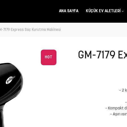
ANA SAYFA
KÜÇÜK EV ALETLERI
-7179 Express Saç Kurutma Makinesi
GM-7179 E
HOT
– 2 
–
– Kompakt d
– Aşırı ı