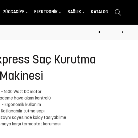
ZÜCCACIYE
ELEKTRONIK
SAĞLIK
KATALOG
xpress Saç Kurutma
Makinesi
– 1600 Watt DC motor
kademe hava akımı kontrolü
– Ergonomik kullanım
 Katlanabilir tutma sapı
izaynı sayesinde kolay taşıyabilme
sınmaya karşı termostat koruması