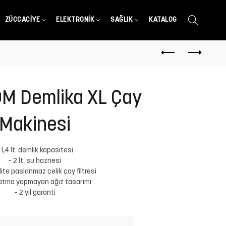
ZÜCCACIYE
ELEKTRONIK
SAĞLIK
KATALOG
M Demlika XL Çay
Makinesi
 1,4 lt. demlik kapasitesi
– 2 lt. su haznesi
lite paslanmaz çelik çay filtresi
atma yapmayan ağız tasarımı
– 2 yıl garanti