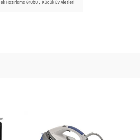
cek Hazırlama Grubu
,
Küçük Ev Aletleri
BY-420