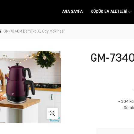
ANA SAYFA
KÜÇÜK EV ALETLERI
GM-7340M Demlika XL Çay Makinesi
GM-7340
–
– 304 ka
– Daml