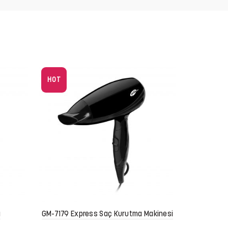
HOT
GSI-7
ı
GM-7179 Express Saç Kurutma Makinesi