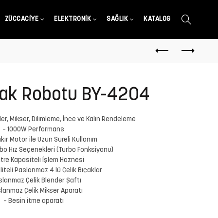
ZÜCCACIYE
ELEKTRONIK
SAĞLIK
KATALOG
fak Robotu BY-4204
nder, Mikser, Dilimleme, İnce ve Kalın Rendeleme
– 1000W Performans
ır Motor ile Uzun Süreli Kullanım
bo Hız Seçenekleri (Turbo Fonksiyonu)
Litre Kapasiteli İşlem Haznesi
iteli Paslanmaz 4 lü Çelik Bıçaklar
slanmaz Çelik Blender Şaftı
lanmaz Çelik Mikser Aparatı
– Besin itme aparatı