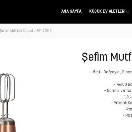
ANA SAYFA
KÜÇÜK EV ALETLERI
Şefim Mutfak Robotu BY-4204
Şefim Mut
– 5in1 – Doğrayıcı, Ble
– %100 Bak
– Normal ve Tur
– 1,5 
– Yüksek Kal
– Pa
– Pas