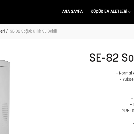
ANA SAYFA
KÜÇÜK EV ALETLERI
eri
SE-82 Soğuk & Ilık Su Sebili
SE-82 Soğ
– Normal 
– Yükse
–
– 
– 2L/Hr 