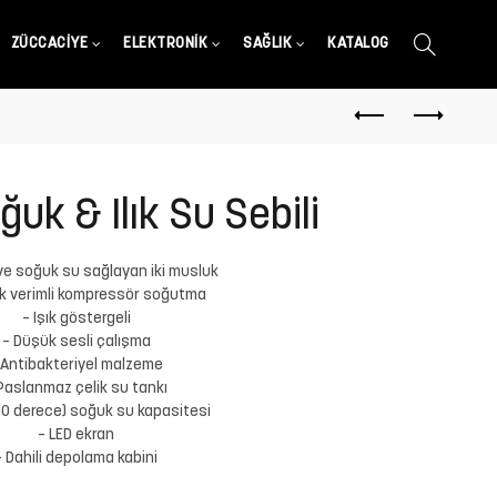
ZÜCCACIYE
ELEKTRONIK
SAĞLIK
KATALOG
uk & Ilık Su Sebili
ve soğuk su sağlayan iki musluk
k verimli kompressör soğutma
– Işık göstergeli
– Düşük sesli çalışma
 Antibakteriyel malzeme
Paslanmaz çelik su tankı
(10 derece) soğuk su kapasitesi
– LED ekran
– Dahili depolama kabini