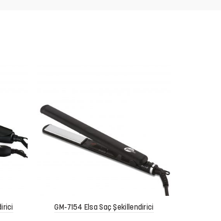
GKT-7
irici
GM-7154 Elsa Saç Şekillendirici