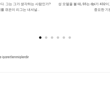
다. 그는 그가 생각하는 사람인가?
성 모델을 볼 때, S5는 dpi가 432
를 겪은이 리그는 내셔널...
중요한 기본
le işaretlenmişlerdir