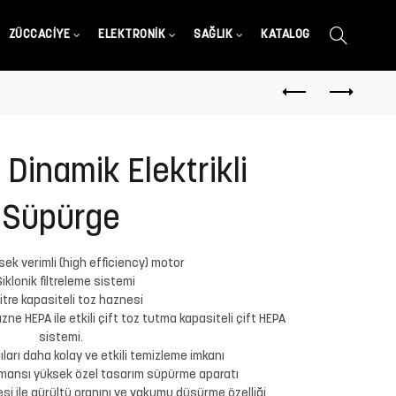
ZÜCCACIYE
ELEKTRONIK
SAĞLIK
KATALOG
Dinamik Elektrikli
Süpürge
ek verimli (high efficiency) motor
Siklonik filtreleme sistemi
litre kapasiteli toz haznesi
zne HEPA ile etkili çift toz tutma kapasiteli çift HEPA
sistemi.
lıları daha kolay ve etkili temizleme imkanı
mansı yüksek özel tasarım süpürme aparatı
si ile gürültü oranını ve vakumu düşürme özelliği