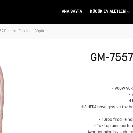
ANA SAYFA
KÜÇÜK EV ALETLERI
7 Dinamik Elektrikli Süpürge
GM-7557 
– 900W yüks
– 
– 4 
– H13 HEPA hava giriş ve toz ha
– Turbo fırça ile ha
– Toz toplama perfor
– Ayarlanabilen hız kademe