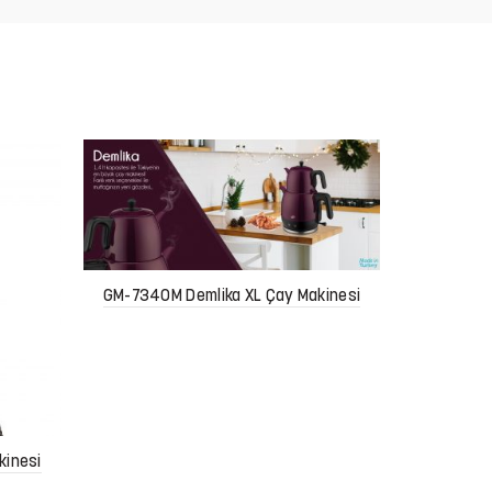
GM-7154
GM-7340M Demlika XL Çay Makinesi
kinesi