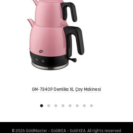
GM-7340P Demlika XL Çay Makinesi
© 2026
GoldMaster – GoldKEA – Gold KEA
. All rights reserved